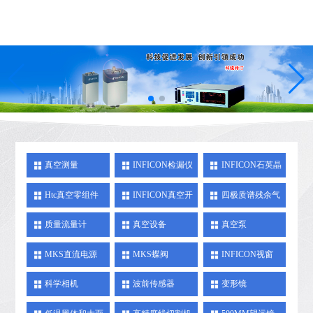
真空测量
INFICON检漏仪
INFICON石英晶
体膜厚仪
Htc真空零组件
INFICON真空开
四极质谱残余气
关及真空馈入件
体分析仪
质量流量计
真空设备
真空泵
MKS直流电源
MKS蝶阀
INFICON视窗
科学相机
波前传感器
变形镜