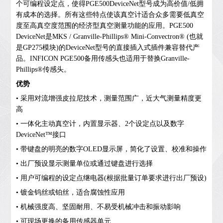
个可编程设定点，使得PGE500DeviceNet型号成为高价值/低拥
有成本的选择。所有这些特点使该真空计适合众多需要低真空
度至高真空度范围的经济型真空测量功能的应用。PGE500
DeviceNet是MKS / Granville-Phillips® Mini-Convectron® (也就
是GP275模块)的DeviceNet型号的直接插入式插件兼容替代产
品。INFICON PGE500备用传感头也适用于替换Granville-
Phillips®传感头。
优势
• 采用对流增强皮拉尼技术，测量范围广，近大气测量精度更
高
• 一体化主动真空计，内置显示器、2个设定点以及数字
DeviceNet™接口
• 带键盘的明亮的数字OLED显示屏，简化了设置、校准和操作
• 出厂预设显示测量单位或通过键盘进行选择
• 用户可编程的设定点继电器(根据批量订单要求进行出厂预设)
• 镀金钨丝或铂丝，适合腐蚀性应用
• 机械强度高、坚固耐用、不易受机械冲击和振动影响
• 可现场更换的备用传感器单元