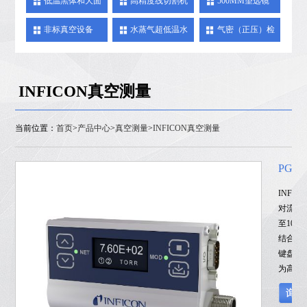
低温黑体和大面
高精度线切割机
500MM望远镜
源黑体
非标真空设备
水蒸气超低温水
气密（正压）检
阱及冷媒
漏仪
INFICON真空测量
当前位置：
首页
>
产品中心
>
真空测量
>
INFICON真空测量
PGE
INFI
对流增
至10
结合多
键盘、可
为高价