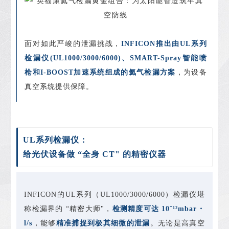
面对如此严峻的泄漏挑战，
INFICON推出由UL系列
检漏仪
(UL1000/3000/6000)、SMART-Spray智能喷
枪和I-BOOST
加速系统
组成的氦气检漏方案
，为设备
真空系统提供保障。
UL系列检漏仪：
给光伏设备做 “全身 CT" 的精密仪器
INFICON的UL系列（UL1000/3000/6000）检漏仪堪
称检漏界的 “精密大师"，
检测精度可达 10⁻
¹
²
mbar・
l/s
，能够
精准捕捉到极其细微的泄漏
。无论是高真空