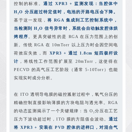
控制的标准。
通过 XPR3 + 监测发现：当腔体中
H₂O 分压超过特定值时，电池的开路电压会下降。
基于这一发现，
将 RGA 集成到工艺控制系统中，
当检测到 H₂O 信号异常时，系统会自动触发腔体烘
烤程序
。更具突破性的是 RGA 在压力范围上的创
新。传统 RGA 在 10mTorr 以上压力时会因空间电
荷效应失效，而
XPR3 + 通过 1.8cm 短四极杆设
计
，将线性工作范围扩展至 20mTorr，这使得在
PECVD 的高气压工艺阶段（通常 5-10Torr）也能
实现实时成分分析。
在 ITO 透明导电膜的磁控溅射过程中，氧气分压的
精确控制直接影响薄膜的方块电阻与透光率。RGA
的动态监测揭示了一个关键规律：当 O₂分压在工艺
压力下波动超过时，ITO 膜的方阻值会波动。
通过
将 XPR3 + 安装在 PVD 腔体的进样口，对混合气