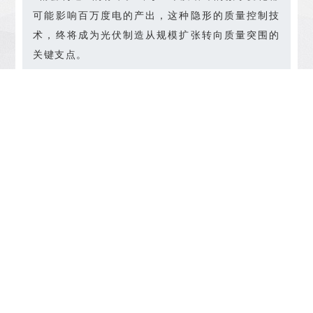
可能影响百万度电的产出，这种隐形的质量控制技
术，终将成为光伏制造从规模扩张转向质量突围的
关键支点。
上一个：
从工作原理到场景应用，带你认识APC钟摆阀
上一个：
劲爆消息！英福康PEG100真空计（DN25KF)351-000已
经停产
深圳市科锐诗汀科技有限公司 版权所有 地址:深圳市宝安区西乡街道劳动社