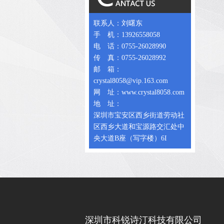
联系人：刘曙东
手 机：13926558058
电 话：0755-26028990
传 真：0755-26028992
邮 箱：
crystal8058@vip.163.com
网 址：www.crystal8058.com
地 址：
深圳市宝安区西乡街道劳动社
区西乡大道和宝源路交汇处中
央大道B座（写字楼）6I
深圳市科锐诗汀科技有限公司