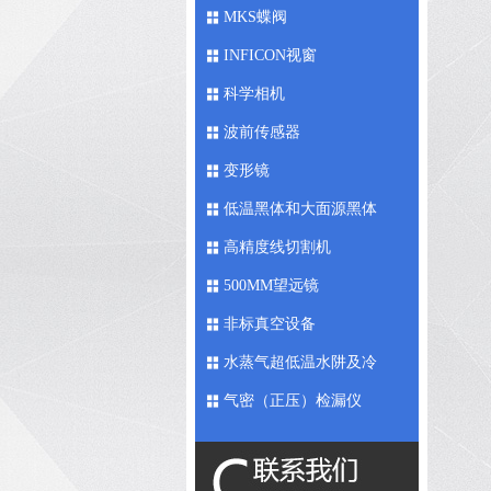
MKS蝶阀
INFICON视窗
科学相机
波前传感器
变形镜
低温黑体和大面源黑体
高精度线切割机
500MM望远镜
非标真空设备
水蒸气超低温水阱及冷
媒
气密（正压）检漏仪