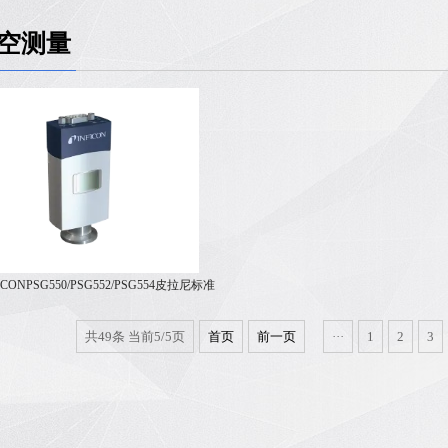
空测量
ICONPSG550/PSG552/PSG554皮拉尼标准
真空计(大气压至中真空)
共49条 当前5/5页
首页
前一页
···
1
2
3