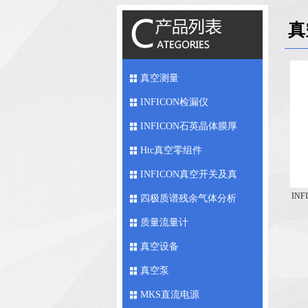
真
真空测量
INFICON检漏仪
INFICON石英晶体膜厚
仪
Htc真空零组件
INFICON真空开关及真
INF
空馈入件
四极质谱残余气体分析
仪
质量流量计
真空设备
真空泵
MKS直流电源