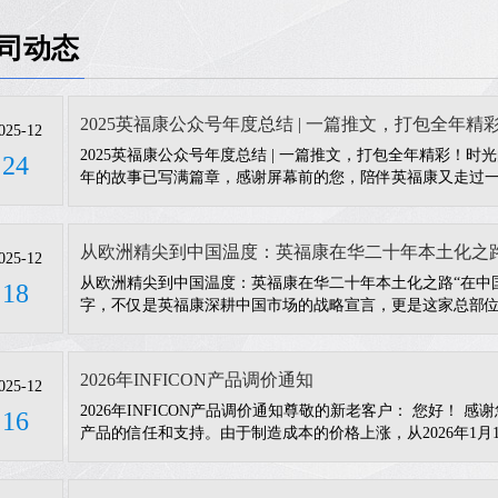
司动态
2025英福康公众号年度总结 | 一篇推文，打包全年精
025-12
2025英福康公众号年度总结 | 一篇推文，打包全年精彩！时光
24
年的故事已写满篇章，感谢屏幕前的您，陪伴英福康又走过
同回顾我们并肩写下的年度注脚。成长，在每一次点击中见证01
号继续向上生长：粉丝总数稳步增长；全年原创推文48篇；
字背
从欧洲精尖到中国温度：英福康在华二十年本土化之
025-12
从欧洲精尖到中国温度：英福康在华二十年本土化之路“在中国
18
字，不仅是英福康深耕中国市场的战略宣言，更是这家总部位于瑞
扎根上海、服务全国二十载的行动纲领。如今，这家quan qiu精密
zhe，正通过持续深化的本土化布局，与中国制造业共谱发展
2026年INFICON产品调价通知
025-12
2026年INFICON产品调价通知尊敬的新老客户： 您好！ 感谢
16
产品的信任和支持。由于制造成本的价格上涨，从2026年1月1日
品的价格将有5％左右的上调， 具体价格变化请联系INFIC
解这一价格调整带来的挑战，