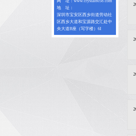
网 址：www.crystal8058.com
2
地 址：
深圳市宝安区西乡街道劳动社
区西乡大道和宝源路交汇处中
央大道B座（写字楼）6I
2
2
2