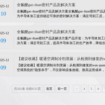
32
全氟醚gao duan密封产品及解决方案
025-12
全氟醚gao duan密封产品及解决方案全氟醚gao duan密封
10
为半导体加工提供稳定可靠的密封解决方案：满足苛刻工况
效率，降低生产成本。
全氟醚gao duan密封产品及解决方案
025-12
全氟醚gao duan密封产品及解决方案产品开发：为半导体加
09
决方案：满足苛刻工况，提高半导体加工的生产效率，降低
了
【建议收藏】暖通空调制冷剂泄漏：从检测到修复的wan
025-12
【建议收藏】暖通空调制冷剂泄漏：从检测到修复的wan qu
09
空调系统的“隐形杀手"，不仅影响设备效能、推高运营成本
掌握专业、规范的检测与修复流程，是每一位技术人员bi be
须重视泄漏检测？系统效率：制冷剂是空调系统的核心介质
共202条 当前6/21页
首页
前一页
···
4
5
6