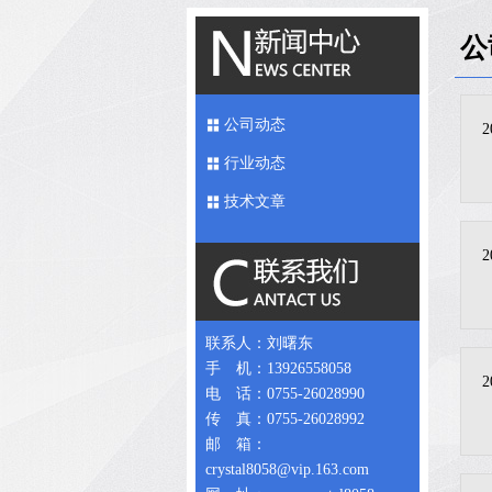
公
公司动态
2
行业动态
技术文章
2
联系人：刘曙东
手 机：13926558058
2
电 话：0755-26028990
传 真：0755-26028992
邮 箱：
crystal8058@vip.163.com