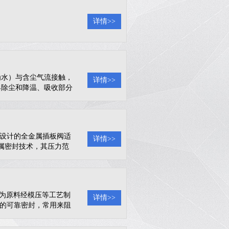
详情>>
为水）与含尘气流接触，
详情>>
具除尘和降温、吸收部分
等产尘行业。核心工作原
接触，粉尘颗粒会附着在
技设计的全金属插板阀适
详情>>
sc金属密封技术，其压力范
bar・L/s的可靠密封。依据开
功能，可实
）为原料经模压等工艺制
详情>>
况下的可靠密封，常用来阻
型应用三方面详细介绍：
定工作，短期耐受温度可达