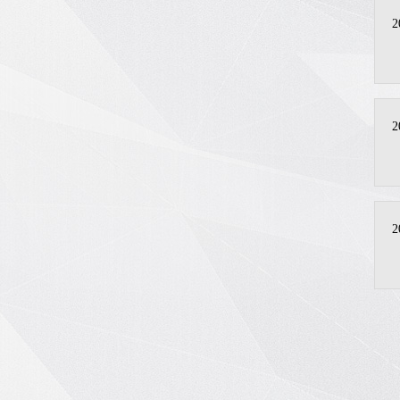
2
2
2