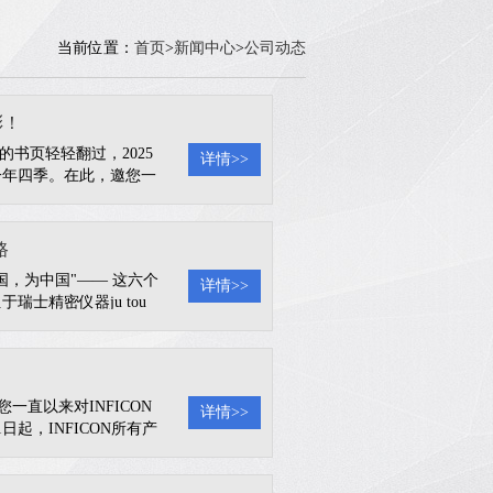
当前位置：
首页
>
新闻中心
>
公司动态
彩！
的书页轻轻翻过，2025
详情>>
一年四季。在此，邀您一
2025年，英福康公众
每周相约，从未间断。数
路
，为中国"—— 这六个
详情>>
士精密仪器ju tou
仪器领域的ling dao
新篇。近日，英福
您一直以来对INFICON
详情>>
起，INFICON所有产
ON当地销售公司。我们理