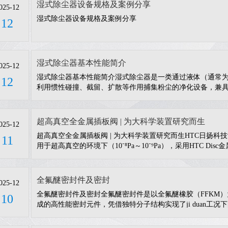
湿式除尘器设备规格及案例分享
025-12
湿式除尘器设备规格及案例分享
12
湿式除尘器基本性能简介
025-12
湿式除尘器基本性能简介湿式除尘器是一类通过液体（通常
12
利用惯性碰撞、截留、扩散等作用捕集粉尘的净化设备，兼
有害气体的功能，广泛应用于矿山、冶金、化工、机械加工
理含尘气体进入除尘器后，与雾化的液滴、液膜或气泡充分
液体
超高真空全金属插板阀 | 为大科学装置研究而生
025-12
超高真空全金属插板阀 | 为大科学装置研究而生HTC日扬科
11
用于超高真空的环境下（10⁻⁸Pa～10⁻⁹Pa），采用HTC Di
围一般在UHV~1.2bar(abs)，漏率zui di能做到<1×10⁻¹⁰ m
启方式不同分为手动/气动式，以及是否有shielding射频屏蔽
全氟醚密封件及密封
025-12
全氟醚密封件及密封全氟醚密封件是以全氟醚橡胶（FFKM
10
成的高性能密封元件，凭借独特分子结构实现了ji duan工
断气体、液体等介质泄漏，下面从核心特性、常见类型及典
核心特性耐温范围广：它能长期在 280 - 300°C 高温下稳