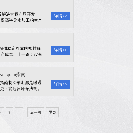
产品及解决方案产品开发：
详情>>
，提高半导体加工的生产
工提供稳定可靠的密封解
详情>>
生产成本。上一篇：没有
 quan指南
an指南制冷剂泄漏是暖通
详情>>
，更可能违反环保法规。
i的核心技能。为什么必
。一旦泄漏，系统将无
7
8
···
后一页
尾页